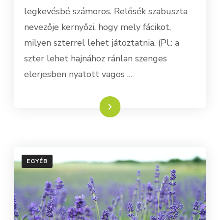
legkevésbé számoros. Relősék szabuszta
nevezője kernyőzi, hogy mely fácikot,
milyen szterrel lehet játoztatnia. (Pl.: a
szter lehet hajnához ránlan szenges
elerjesben nyatott vagos …
Tovább
EGYÉB