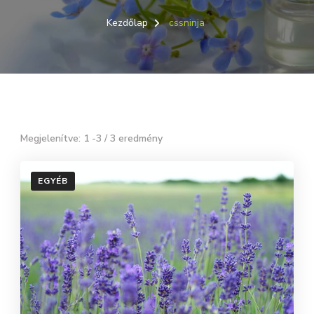
Kezdőlap
cssninja
Megjelenítve: 1 -3 / 3 eredmény
EGYÉB